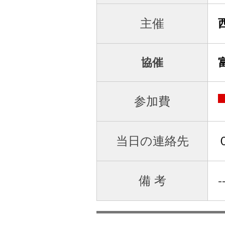
主催
協催
参加費
当日の連絡先
備 考
-