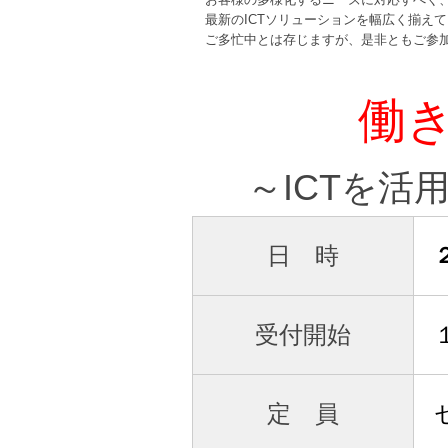
最新のICTソリューションを幅広く揃え
ご多忙中とは存じますが、是非ともご参加
働
～ICTを
日 時
受付開始
定 員